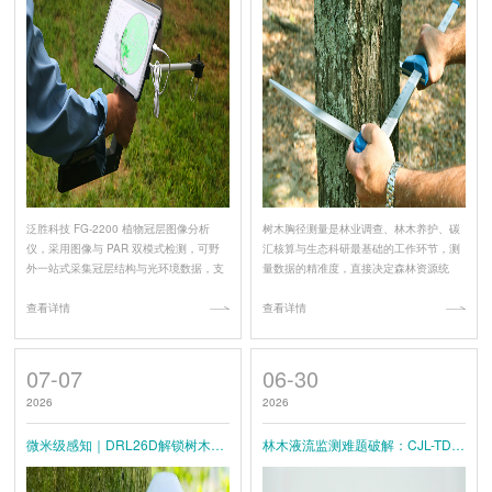
泛胜科技 FG-2200 植物冠层图像分析
树木胸径测量是林业调查、林木养护、碳
仪，采用图像与 PAR 双模式检测，可野
汇核算与生态科研最基础的工作环节，测
外一站式采集冠层结构与光环境数据，支
量数据的精准度，直接决定森林资源统
持现场分析、GPS 数据溯源，便携高
计、林木生长分析、科研实...
效，适用于农林科研、生态监测与高校试
查看详情
查看详情
验。
07-07
06-30
2026
2026
微米级感知｜DRL26D解锁树木径向生长长期原位监测新范式
林木液流监测难题破解：CJL-TDP 茎流仪，野外长期原位稳定采集精准数据