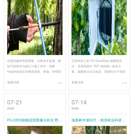
在国内森林资源调查、古树名木监测、树
泛胜科技上新 FG-QuadSap 植物茎流
轮气候研究与碳汇计量工作中，瑞典
仪，采用四探针 TDP 热耗散一体化方
Haglöf原装生长锥是高校、林场、科研院
案，搭载零点自主标定、双探针抗干扰技
所通用标准取样设备。石家...
术，可同步监测林木茎流速率、茎秆直径
查看详情
生长、环境气象数据。设备低功耗防水，
查看详情
适
07-21
07-14
2026
2026
FG-2200植物冠层图像分析仪 野外冠层检测一站式解决方案
瑞典树木测径尺：精准林业科研野外测量的标杆级工具