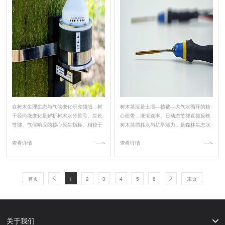
在树木生理生态与气候变化研究领域，树
树木茎流是土壤—植被—大气水循环的核
干径向微变化是解析树木水分盈亏、生长
心纽带，液流速率、日动态节律直接反映
节律、气候响应的核心原生指标。相较于
树木蒸腾耗水与抗旱能力，是森林生态水
传统人工卡尺月度测量、...
文、造林评估、气候变化...
查看详情
查看详情
首页
1
2
3
4
5
6
末页
关于我们